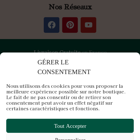
Nos Réseaux
Livraison Gratuite
en France
GÉRER LE
Paiement
Sécurisé
par Stripe &
PayPal
CONSENTEMENT
Nous utilisons des cookies pour vous proposer la
meilleure expérience possible sur notre boutique.
Air d'Orient est une entreprise française
Le fait de ne pas consentir ou de retirer son
consentement peut avoir un effet négatif sur
Siège en Île-de-France
certaines caractéristiques et fonctions.
Tout Accepter
Personnaliser