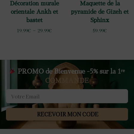
Décoration murale
Maquette de la
orientale Ankh et
pyramide de Gizeh et
bastet
Sphinx
19.99
€
–
29.99
€
59.99
€
PROMO de Bienvenue -5% sur la 1ʳᵉ
COMMANDE
RECEVOIR MON CODE