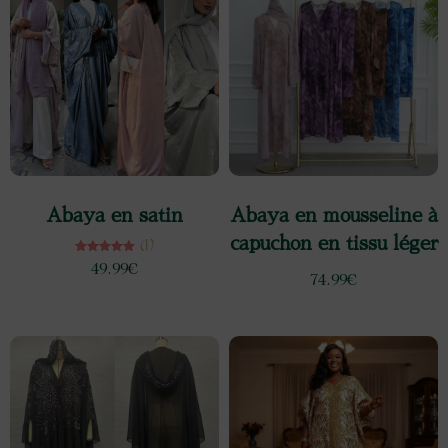
Abaya en satin
Abaya en mousseline à
capuchon en tissu léger
(1)
Note
49.99
€
5.00
74.99
€
sur 5