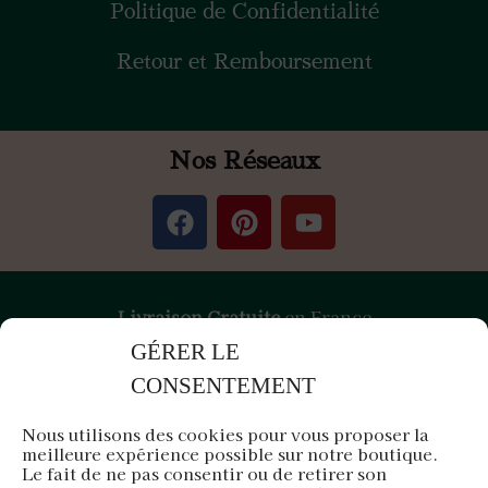
Politique de Confidentialité
Retour et Remboursement
Nos Réseaux
Livraison Gratuite
en France
GÉRER LE
Paiement
Sécurisé
par Stripe &
PayPal
CONSENTEMENT
Nous utilisons des cookies pour vous proposer la
meilleure expérience possible sur notre boutique.
Air d'Orient est une entreprise française
Le fait de ne pas consentir ou de retirer son