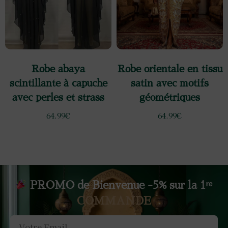
Robe abaya
Robe orientale en tissu
scintillante à capuche
satin avec motifs
avec perles et strass
géométriques
64.99
€
64.99
€
PROMO de Bienvenue -5% sur la 1ʳᵉ
COMMANDE