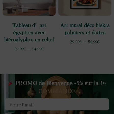
Tableau d’art
Art mural déco biskra
égyptien avec
palmiers et dattes
hiéroglyphes en relief
29.99
€
–
54.99
€
39.99
€
–
54.99
€
PROMO de Bienvenue -5% sur la 1ʳᵉ
COMMANDE