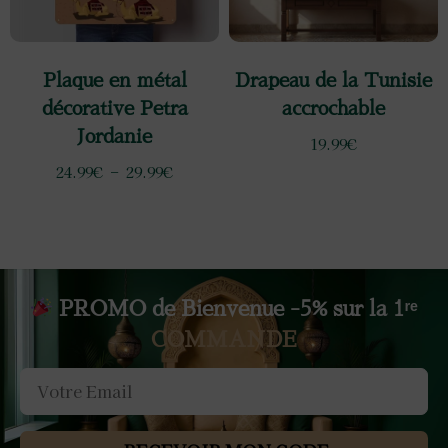
Plaque en métal
Drapeau de la Tunisie
décorative Petra
accrochable
Jordanie
19.99
€
24.99
€
–
29.99
€
PROMO de Bienvenue -5% sur la 1ʳᵉ
COMMANDE