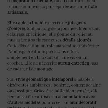
d’inspiration orientale
, ou au contraire, vient
rehausser une déco plus épurée avec une
note
artisanale
.
Elle
capte la lumière
et crée de
jolis jeux
d’ombres
tout au long de la journée. Même sans
éclairage spécifique, elle donne du relief au
mur grâce à sa finesse et ses
détails ajourés
.
Cette décoration murale marocaine transforme
l’atmosphère d’une pièce sans effort,
simplement en la fixant sur une vis ou un
crochet. Elle ne nécessite
aucun entretien
, pas
de cadre, ni de montage.
Son
style géométrique intemporel
s’adapte à
différentes ambiances : bohème, contemporaine
ou classique. Grâce à sa taille bien pensée, elle
peut aussi être utilisée en
accumulation avec
d’autres modèles
pour créer un
mur décoratif
unique
. Elle reste stable au mur et ne gondole