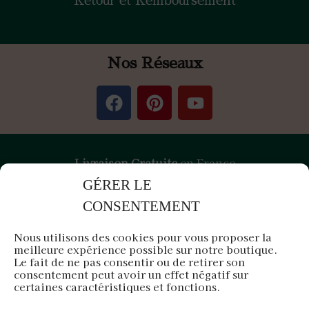
Retour et Remboursement
Nos Réseaux
Livraison Gratuite
en France
GÉRER LE
Paiement
Sécurisé
par Stripe &
PayPal
CONSENTEMENT
Nous utilisons des cookies pour vous proposer la
meilleure expérience possible sur notre boutique.
Air d'Orient est une entreprise française
Le fait de ne pas consentir ou de retirer son
consentement peut avoir un effet négatif sur
Siège en Île-de-France
certaines caractéristiques et fonctions.