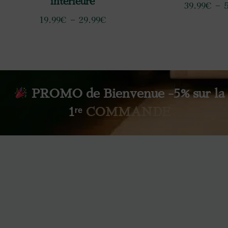
intérieure
39.99
€
–
5
19.99
€
–
29.99
€
PROMO de Bienvenue -5% sur la
1ʳᵉ
COMMANDE