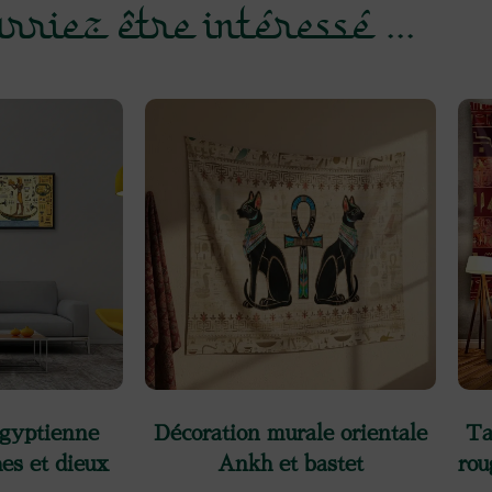
rriez être intéressé ...
égyptienne
Décoration murale orientale
Ta
es et dieux
Ankh et bastet
rou