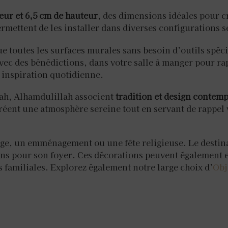
eur et 6,5 cm de hauteur
, des dimensions idéales pour c
mettent de les installer dans diverses configurations s
que toutes les surfaces murales sans besoin d’outils spé
avec des bénédictions, dans votre salle à manger pour ra
inspiration quotidienne.
lah, Alhamdulillah associent
tradition et design contem
réent une atmosphère sereine tout en servant de rappel 
e, un emménagement ou une fête religieuse. Le destina
ons pour son foyer. Ces décorations peuvent également
familiales. Explorez également notre large choix d’
Obj