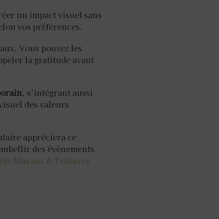
réer un impact visuel sans
elon vos préférences.
ciaux. Vous pouvez les
ppeler la gratitude avant
porain
, s’intégrant aussi
visuel des valeurs
taire appréciera ce
 embellir des événements
ets Muraux & Tentures