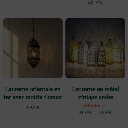
229.99
€
Lanterne orientale en
Lanterne en métal
fer avec motifs floraux
vintage arabe
(2)
189.99
€
Note
34.99
€
–
44.99
€
5.00
sur 5